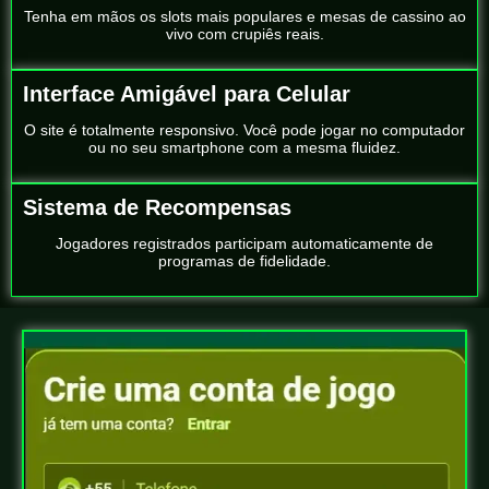
Tenha em mãos os slots mais populares e mesas de cassino ao
vivo com crupiês reais.
Interface Amigável para Celular
O site é totalmente responsivo. Você pode jogar no computador
ou no seu smartphone com a mesma fluidez.
Sistema de Recompensas
Jogadores registrados participam automaticamente de
programas de fidelidade.