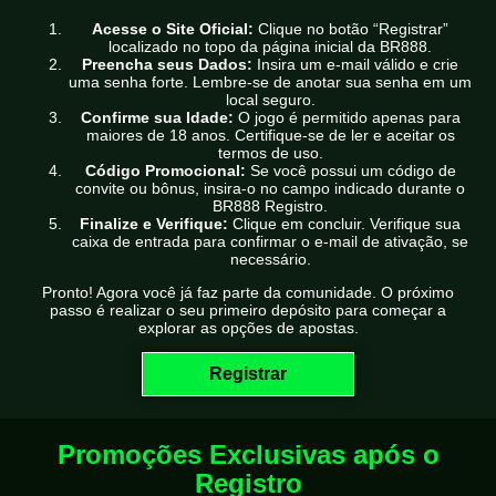
Acesse o Site Oficial:
Clique no botão “Registrar”
localizado no topo da página inicial da BR888.
Preencha seus Dados:
Insira um e-mail válido e crie
uma senha forte. Lembre-se de anotar sua senha em um
local seguro.
Confirme sua Idade:
O jogo é permitido apenas para
maiores de 18 anos. Certifique-se de ler e aceitar os
termos de uso.
Código Promocional:
Se você possui um código de
convite ou bônus, insira-o no campo indicado durante o
BR888 Registro.
Finalize e Verifique:
Clique em concluir. Verifique sua
caixa de entrada para confirmar o e-mail de ativação, se
necessário.
Pronto! Agora você já faz parte da comunidade. O próximo
passo é realizar o seu primeiro depósito para começar a
explorar as opções de apostas.
Registrar
Promoções Exclusivas após o
Registro