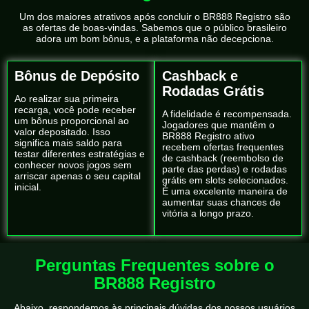
Um dos maiores atrativos após concluir o BR888 Registro são
as ofertas de boas-vindas. Sabemos que o público brasileiro
adora um bom bônus, e a plataforma não decepciona.
Bônus de Depósito
Cashback e
Rodadas Grátis
Ao realizar sua primeira
recarga, você pode receber
A fidelidade é recompensada.
um bônus proporcional ao
Jogadores que mantêm o
valor depositado. Isso
BR888 Registro ativo
significa mais saldo para
recebem ofertas frequentes
testar diferentes estratégias e
de cashback (reembolso de
conhecer novos jogos sem
parte das perdas) e rodadas
arriscar apenas o seu capital
grátis em slots selecionados.
inicial.
É uma excelente maneira de
aumentar suas chances de
vitória a longo prazo.
Perguntas Frequentes sobre o
BR888 Registro
Abaixo, respondemos às principais dúvidas dos nossos usuários