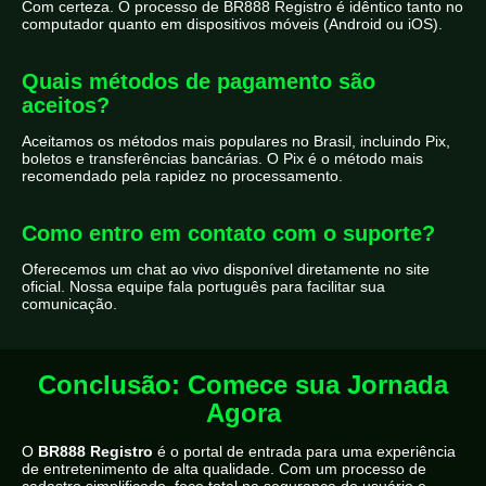
Com certeza. O processo de BR888 Registro é idêntico tanto no
computador quanto em dispositivos móveis (Android ou iOS).
Quais métodos de pagamento são
aceitos?
Aceitamos os métodos mais populares no Brasil, incluindo Pix,
boletos e transferências bancárias. O Pix é o método mais
recomendado pela rapidez no processamento.
Como entro em contato com o suporte?
Oferecemos um chat ao vivo disponível diretamente no site
oficial. Nossa equipe fala português para facilitar sua
comunicação.
Conclusão: Comece sua Jornada
Agora
O
BR888 Registro
é o portal de entrada para uma experiência
de entretenimento de alta qualidade. Com um processo de