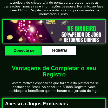
tecnologia de criptografia de ponta para proteger todas as
transações financeiras e informações pessoais. Portanto, ao fazer
o seu BR888 Registro, você está optando por um ambiente
monitorado e justo.
Registrar
Conecte-se
Vantagens de Completar o seu
Registro
Existem motivos específicos que fazem esta plataforma se
destacar no Brasil. Ao concluir o BR888 Registro, você
desbloqueia benefícios que melhoram sua jornada de jogo.
Acesso a Jogos Exclusivos